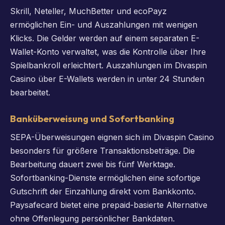
Skrill, Neteller, MuchBetter und ecoPayz
ermöglichen Ein- und Auszahlungen mit wenigen
Klicks. Die Gelder werden auf einem separaten E-
Wallet-Konto verwaltet, was die Kontrolle über Ihre
Spielbankroll erleichtert. Auszahlungen im Divaspin
Casino über E-Wallets werden in unter 24 Stunden
bearbeitet.
Banküberweisung und Sofortbanking
SEPA-Überweisungen eignen sich im Divaspin Casino
besonders für größere Transaktionsbeträge. Die
Bearbeitung dauert zwei bis fünf Werktage.
Sofortbanking-Dienste ermöglichen eine sofortige
Gutschrift der Einzahlung direkt vom Bankkonto.
Paysafecard bietet eine prepaid-basierte Alternative
ohne Offenlegung persönlicher Bankdaten.