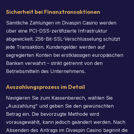
Sicherheit bei Finanztransaktionen
Sämtliche Zahlungen im Divaspin Casino werden
über eine PCI-DSS-zertifizierte Infrastruktur
abgewickelt. 256-Bit-SSL-Verschlüsselung schützt
jede Transaktion. Kundengelder werden auf
segregierten Konten bei erstklassigen europäischen
Banken verwahrt – strikt getrennt von den
Betriebsmitteln des Unternehmens.
Auszahlungsprozess im Detail
Navigieren Sie zum Kassenbereich, wählen Sie
„Auszahlung" und geben Sie den gewünschten
Betrag ein. Die bevorzugte Methode wird
vorausgewählt, kann jedoch geändert werden. Nach
Absenden des Antrags im Divaspin Casino beginnt die