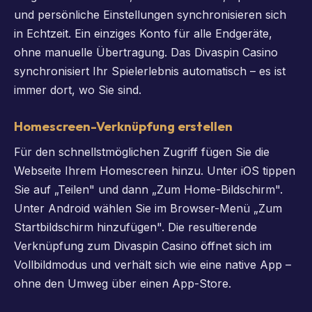
und persönliche Einstellungen synchronisieren sich
in Echtzeit. Ein einziges Konto für alle Endgeräte,
ohne manuelle Übertragung. Das Divaspin Casino
synchronisiert Ihr Spielerlebnis automatisch – es ist
immer dort, wo Sie sind.
Homescreen-Verknüpfung erstellen
Für den schnellstmöglichen Zugriff fügen Sie die
Webseite Ihrem Homescreen hinzu. Unter iOS tippen
Sie auf „Teilen" und dann „Zum Home-Bildschirm".
Unter Android wählen Sie im Browser-Menü „Zum
Startbildschirm hinzufügen". Die resultierende
Verknüpfung zum Divaspin Casino öffnet sich im
Vollbildmodus und verhält sich wie eine native App –
ohne den Umweg über einen App-Store.