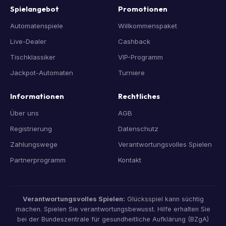
Spielangebot
Promotionen
Automatenspiele
Willkommenspaket
Live-Dealer
Cashback
Tischklassiker
VIP-Programm
Jackpot-Automaten
Turniere
Informationen
Rechtliches
Über uns
AGB
Registrierung
Datenschutz
Zahlungswege
Verantwortungsvolles Spielen
Partnerprogramm
Kontakt
Verantwortungsvolles Spielen:
Glücksspiel kann süchtig
machen. Spielen Sie verantwortungsbewusst. Hilfe erhalten Sie
bei der Bundeszentrale für gesundheitliche Aufklärung (BZgA)